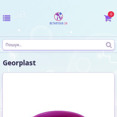
0
Georplast