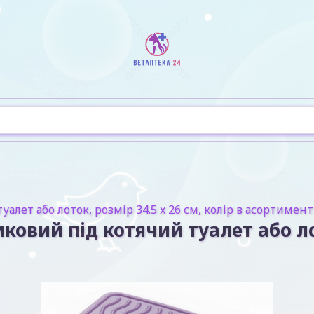
лет або лоток, розмір 34.5 x 26 см, колір в асортименті
овий під котячий туалет або лото