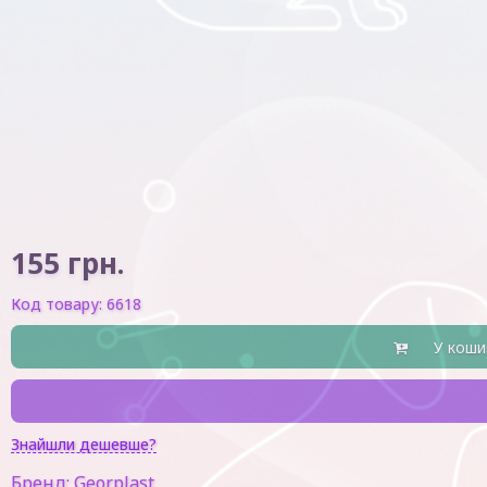
155
грн.
Код товару:
6618
У коши
Знайшли дешевше?
Бренд:
Georplast