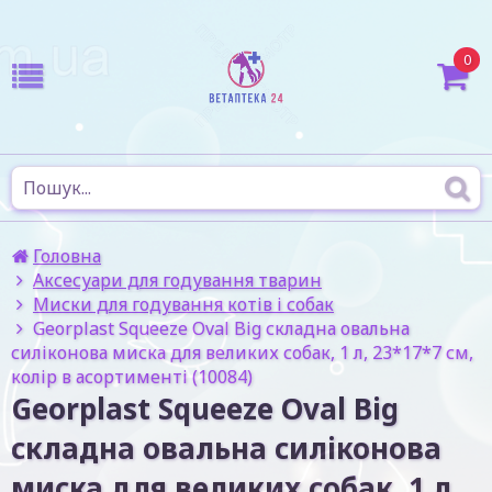
0
Головна
Аксесуари для годування тварин
Миски для годування котів і собак
Georplast Squeeze Oval Big складна овальна
силіконова миска для великих собак, 1 л, 23*17*7 см,
колір в асортименті (10084)
Georplast Squeeze Oval Big
складна овальна силіконова
миска для великих собак, 1 л,