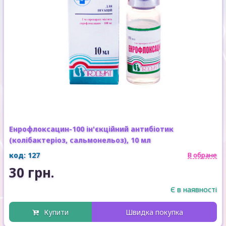
Енрофлоксацин-100 ін'єкційний антибіотик
(колібактеріоз, сальмонельоз), 10 мл
код: 127
В обране
30 грн.
Є в наявності
Купити
Швидка покупка