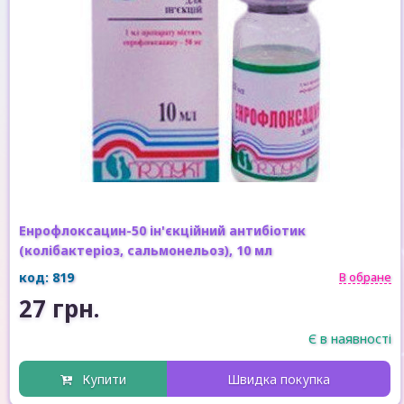
Енрофлоксацин-50 ін'єкційний антибіотик
(колібактеріоз, сальмонельоз), 10 мл
код: 819
В обране
27 грн.
Є в наявності
Купити
Швидка покупка