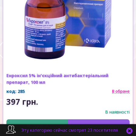
Енроксил 5% ін'єкційний антибактеріальний
препарат, 100 мл
код: 285
В обране
397 грн.
В наявності
Купити
Швидка покупка
Эту категорию сейчас смотрят 23 посетителя