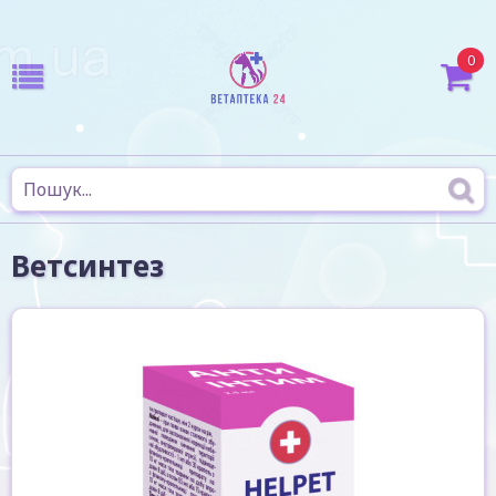
0
Ветсинтез