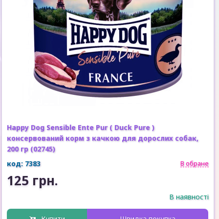
Happy Dog Sensible Ente Pur ( Duck Pure )
консервований корм з качкою для дорослих собак,
200 гр (02745)
код: 7383
В обране
125 грн.
В наявності
Купити
Швидка покупка