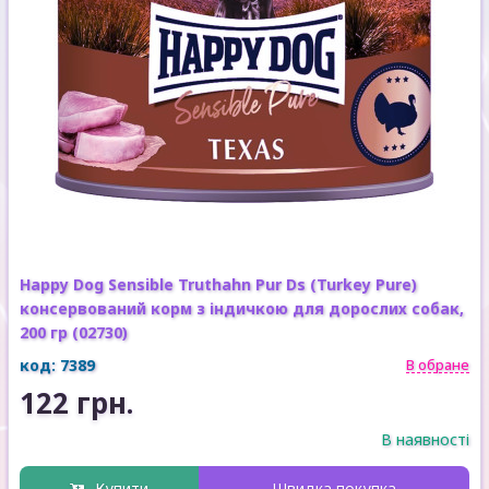
Happy Dog Sensible Truthahn Pur Ds (Turkey Pure)
консервований корм з індичкою для дорослих собак,
200 гр (02730)
код: 7389
В обране
122 грн.
В наявності
Купити
Швидка покупка