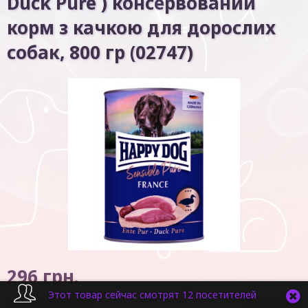
Duck Pure ) консервований
корм з качкою для дорослих
собак, 800 гр (02747)
296
грн.
Этот товар сейчас смотрят 12 посетителей
Код товару:
7384
В наявності