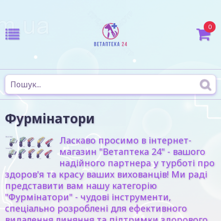
0
Фурмінатори
Ласкаво просимо в інтернет-
магазин "Ветаптека 24" - вашого
надійного партнера у турботі про
здоров'я та красу ваших вихованців! Ми раді
представити вам нашу категорію
"Фурмінатори" - чудові інструменти,
спеціально розроблені для ефективного
видалення линяння та підтримки здорового