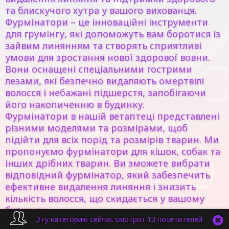
та блискучого хутра у вашого вихованця.
Фурмінатори – це інноваційні інструменти
для грумінгу, які допоможуть вам боротися із
зайвим линянням та створять сприятливі
умови для зростання нової здорової вовни.
Вони оснащені спеціальними гострими
лезами, які безпечно видаляють омертвілі
волосся і небажані підшерстя, запобігаючи
його накопиченню в будинку.
Фурмінатори в нашій ветаптеці представлені
різними моделями та розмірами, щоб
підійти для всіх порід та розмірів тварин. Ми
пропонуємо фурмінатори для кішок, собак та
інших дрібних тварин. Ви зможете вибрати
відповідний фурмінатор, який забезпечить
ефективне видалення линяння і знизить
кількість волосся, що скидається у вашому
будинку.
Эту категорию сейчас смотрят 13 посетителей
Якість наших фурмінаторів є гарантією. Ми