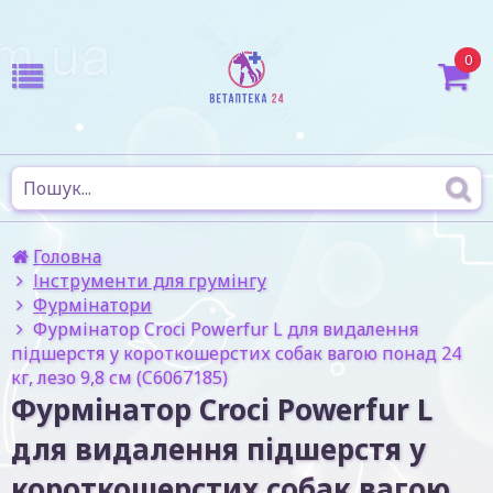
0
Головна
Інструменти для грумінгу
Фурмінатори
Фурмінатор Croci Powerfur L для видалення
підшерстя у короткошерстих собак вагою понад 24
кг, лезо 9,8 см (C6067185)
Фурмінатор Croci Powerfur L
для видалення підшерстя у
короткошерстих собак вагою