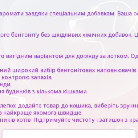
аромати завдяки спеціальним добавкам. Ваша ос
 бентоніту без шкідливих хімічних добавок. Це
вигідним варіантом для догляду за лотком. Одн
ений широкий вибір бентонітових наповнювачів E
 контролю запахів.
нди.
ля будинків з кількома кішками.
легко: додайте товар до кошика, виберіть зручн
в найкраще якомога швидше.
асників котів. Підтримуйте чистоту і затишок з 