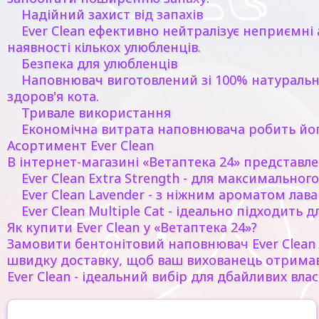
Надійний захист від запахів
Ever Clean ефективно нейтралізує неприємні 
наявності кількох улюбленців.
Безпека для улюбленців
Наповнювач виготовлений зі 100% натурального
здоров'я кота.
Тривале використання
Економічна витрата наповнювача робить його 
Асортимент Ever Clean
В інтернет-магазині «Ветаптека 24» представл
Ever Clean Extra Strength - для максимального
Ever Clean Lavender - з ніжним ароматом лава
Ever Clean Multiple Cat - ідеально підходить д
Як купити Ever Clean у «Ветаптека 24»?
Замовити бентонітовий наповнювач Ever Clean 
швидку доставку, щоб ваш вихованець отрима
Ever Clean - ідеальний вибір для дбайливих вл