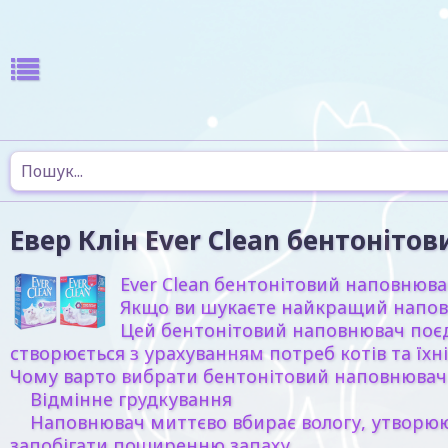
Евер Клін Ever Clean бентоніто
Ever Clean бентонітовий наповнювач
Якщо ви шукаєте найкращий наповн
Цей бентонітовий наповнювач поєдн
створюється з урахуванням потреб котів та їхн
Чому варто вибрати бентонітовий наповнювач 
Відмінне грудкування
Наповнювач миттєво вбирає вологу, утворюючи
запобігати поширенню запаху.