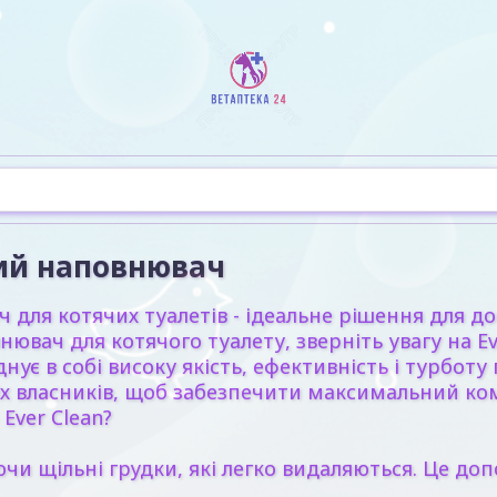
вий наповнювач
 для котячих туалетів - ідеальне рішення для д
ювач для котячого туалету, зверніть увагу на
Ev
ує в собі високу якість, ефективність і турбот
іх власників, щоб забезпечити максимальний ком
Ever Clean?
 щільні грудки, які легко видаляються. Це доп