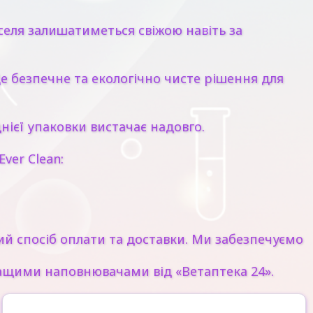
еля залишатиметься свіжою навіть за
 безпечне та екологічно чисте рішення для
ієї упаковки вистачає надовго.
ver Clean:
ий спосіб оплати та доставки. Ми забезпечуємо
кращими наповнювачами від «Ветаптека 24».