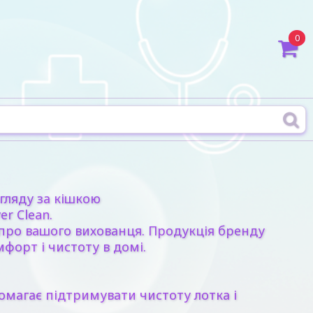
0
огляду за кішкою
er Clean.
у про вашого вихованця. Продукція бренду
форт і чистоту в домі.
омагає підтримувати чистоту лотка і