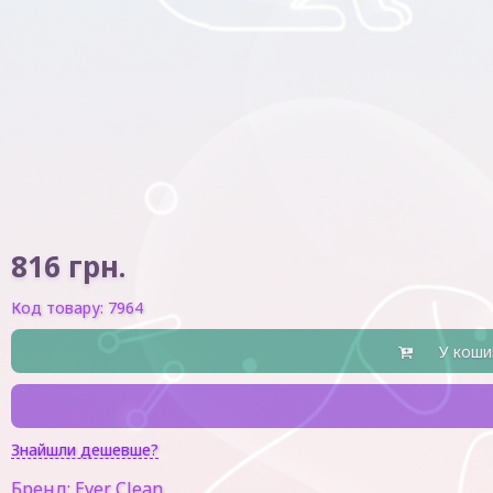
816
грн.
Код товару:
7964
У коши
Знайшли дешевше?
Бренд:
Ever Clean