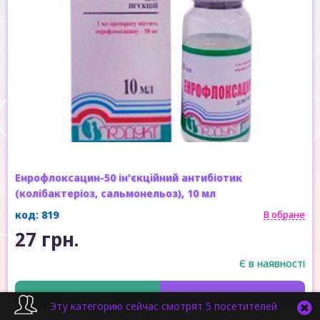
Енрофлоксацин-50 ін'єкційний антибіотик
(колібактеріоз, сальмонельоз), 10 мл
код: 819
В обране
27 грн.
Є в наявності
Купити
Швидка покупка
Эту категорию сейчас смотрят 5 посетителей