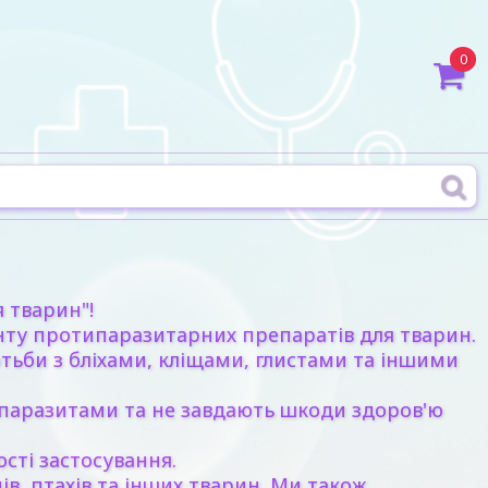
0
 тварин"!
нту протипаразитарних препаратів для тварин.
отьби з бліхами, кліщами, глистами та іншими
з паразитами та не завдають шкоди здоров'ю
сті застосування.
в, птахів та інших тварин. Ми також