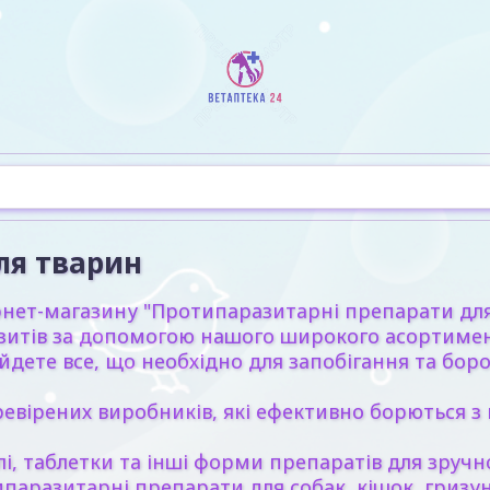
ля тварин
рнет-магазину "Протипаразитарні препарати для
аразитів за допомогою нашого широкого асортиме
йдете все, що необхідно для запобігання та бор
ревірених виробників, які ефективно борються 
, таблетки та інші форми препаратів для зручно
аразитарні препарати для собак, кішок, гризуні