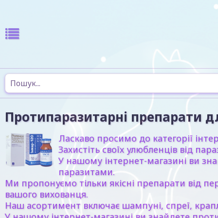
Протипаразитарні препарати д
Ласкаво просимо до категорії інте
Захистіть своїх улюбленців від п
У нашому інтернет-магазині ви зна
паразитами.
Ми пропонуємо тільки якісні препарати від пе
вашого вихованця.
Наш асортимент включає шампуні, спреї, краплі
У нашому інтернет-магазині ви знайдете протип