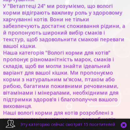
У "Ветаптеці 24" ми розуміємо, що вологі
корми відіграють важливу роль у здоровому
харчуванні котів. Вони не тільки
забезпечують достатнє споживання рідини, а
й пропонують широкий вибір смаків і
текстур, щоб задовольнити смакові переваги
вашої кішки.
Наша категорія "Вологі корми для котів"
пропонує різноманітність марок, смаків і
складів, щоб ви могли знайти ідеальний
варіант для вашої кішки. Ми пропонуємо
корми з натуральним м'ясом, птахом або
рибою, багатими поживними речовинами,
вітамінами і мінералами, необхідними для
підтримки здоров'я і благополуччя вашого
вихованця.
Наші вологі корми для котів розроблені з
урахуванням індивідуальних потреб котів
Эту категорию сейчас смотрят 15 посетителей
різних вікових груп, розмірів і особливих