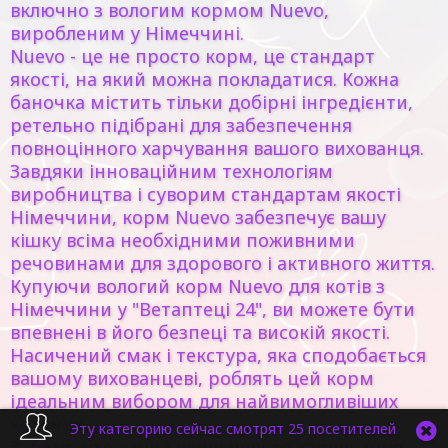
включно з вологим кормом Nuevo,
виробленим у Німеччині.
Nuevo - це не просто корм, це стандарт
якості, на який можна покладатися. Кожна
баночка містить тільки добірні інгредієнти,
ретельно підібрані для забезпечення
повноцінного харчування вашого вихованця.
Завдяки інноваційним технологіям
виробництва і суворим стандартам якості
Німеччини, корм Nuevo забезпечує вашу
кішку всіма необхідними поживними
речовинами для здорового і активного життя.
Купуючи вологий корм Nuevo для котів з
Німеччини у "Ветаптеці 24", ви можете бути
впевнені в його безпеці та високій якості.
Насичений смак і текстура, яка сподобається
вашому вихованцеві, роблять цей корм
ідеальним вибором для найвимогливіших
котячих.
Эту категорию сейчас смотрят 25 посетителей
Забезпечте вашій кішці чудове харчування -