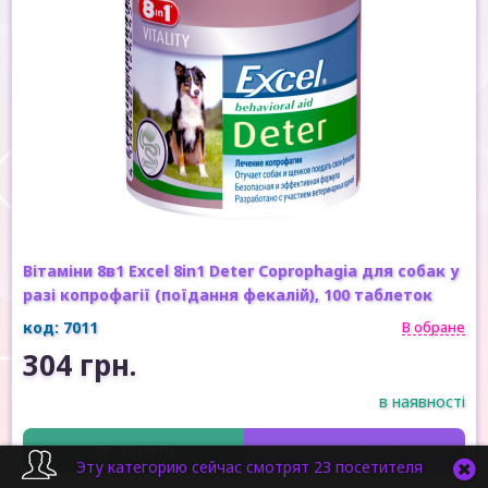
Вітаміни 8в1 Excel 8in1 Deter Coprophagia для собак у
разі копрофагії (поїдання фекалій), 100 таблеток
код: 7011
В обране
304 грн.
в наявності
Купити
Швидка покупка
Эту категорию сейчас смотрят 23 посетителя