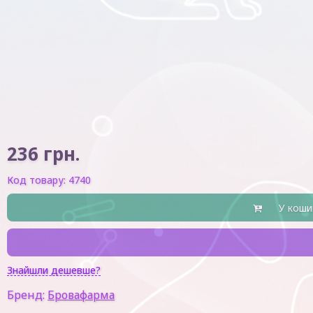
236
грн.
Код товару:
4740
У коши
Знайшли дешевше?
Бренд:
Бровафарма