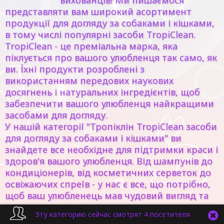
вихованців! Ми пишаємося
представляти вам широкий асортимент
продукції для догляду за собаками і кішками,
в тому числі популярні засоби TropiClean.
TropiClean - це преміальна марка, яка
піклується про вашого улюбленця так само, як
ви. Їхні продукти розроблені з
використанням передових наукових
досягнень і натуральних інгредієнтів, щоб
забезпечити вашого улюбленця найкращими
засобами для догляду.
У нашій категорії "Тропіклін TropiClean засоби
для догляду за собаками і кішками" ви
знайдете все необхідне для підтримки краси і
здоров'я вашого улюбленця. Від шампунів до
кондиціонерів, від косметичних серветок до
освіжаючих спреїв - у нас є все, що потрібно,
щоб ваш улюбленець мав чудовий вигляд та
почувався чудово.
Эту категорию сейчас смотрят 4 посетителя
Що робить TropiClean особливим? По-перше,