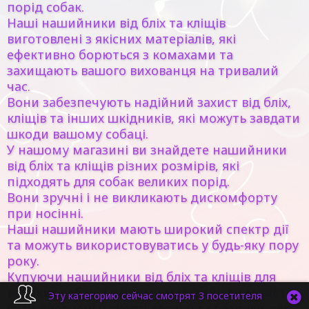
порід собак.
Наші нашийники від бліх та кліщів
виготовлені з якісних матеріалів, які
ефективно борються з комахами та
захищають вашого вихованця на тривалий
час.
Вони забезпечують надійний захист від бліх,
кліщів та інших шкідників, які можуть завдати
шкоди вашому собаці.
У нашому магазині ви знайдете нашийники
від бліх та кліщів різних розмірів, які
підходять для собак великих порід.
Вони зручні і не викликають дискомфорту
при носінні.
Наші нашийники мають широкий спектр дії
та можуть використовуватись у будь-яку пору
року.
Купуючи нашийники від бліх та кліщів для
великих собак у нашому магазині, ви можете
Эту категорию сейчас смотрят 3 посетителя
бути впевнені у якості товару та безпеки для