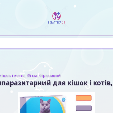
шок і котів, 35 см, бірюзовий
аразитарний для кішок і котів,