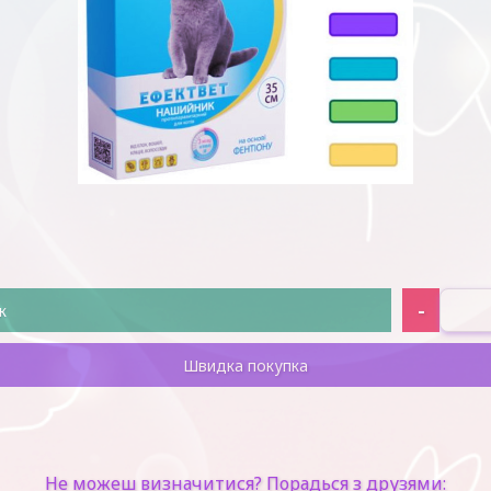
-
к
Швидка покупка
Не можеш визначитися? Порадься з друзями: