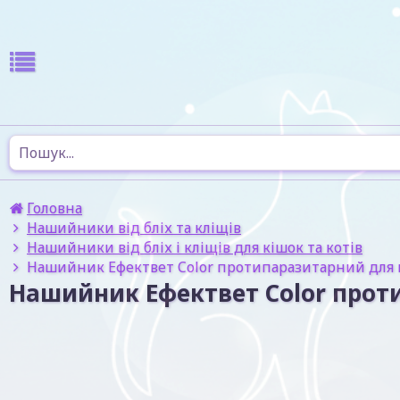
Головна
Нашийники від бліх та кліщів
Нашийники від бліх і кліщів для кішок та котів
Нашийник Ефектвет Color протипаразитарний для кі
Нашийник Ефектвет Color протип