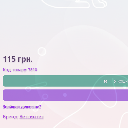
115
грн.
Код товару:
7810
У коши
Знайшли дешевше?
Бренд:
Ветсинтез