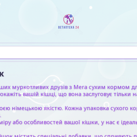
к
 ваших муркотливих друзів з Mera сухим кормом 
Покажіть вашій кішці, що вона заслуговує тільки
єю німецькою якістю. Кожна упаковка сухого кор
.
ру або особливостей вашої кішки, у нас є ідеал
ок містить спеціальні добавки, що сприяють під