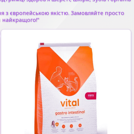
ння з європейською якістю. Замовляйте просто
и найкращого!"