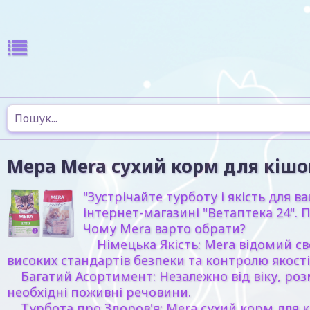
Мера Mera сухий корм для кішо
"Зустрічайте турботу і якість для
інтернет-магазині "Ветаптека 24". 
Чому Mera варто обрати?
Німецька Якість: Mera відомий сво
високих стандартів безпеки та контролю якості
Багатий Асортимент: Незалежно від віку, розмі
необхідні поживні речовини.
Турбота про Здоров'я: Mera сухий корм для кіш