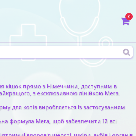
0
для кішок прямо з Німеччини, доступним в
 найкращого, з ексклюзивною лінійкою Mera.
му для котів виробляється із застосуванням
ьна формула Mera, щоб забезпечити їй всі
тримці здоров'я шерсті, шкіри, зубів і органів