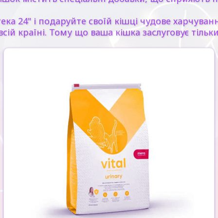
ека 24" і подаруйте своїй кішці чудове харчува
сій країні. Тому що ваша кішка заслуговує тільк