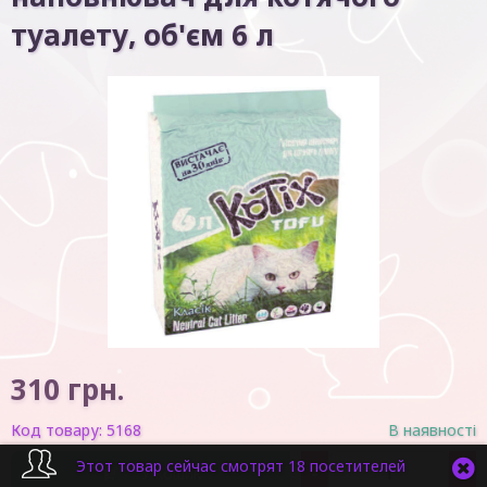
туалету, об'єм 6 л
310
грн.
Код товару:
5168
В наявності
Этот товар сейчас смотрят 18 посетителей
-
+
У кошик