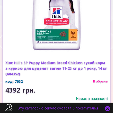
Хілс Hill's SP Puppy Medium Breed Chicken сухий корм
з куркою для цуценят вагою 11-25 кг до 1 року, 14 кг
(604352)
код: 7652
В обране
4392 грн.
Немає в наявності
Эту категорию сейчас смотрят 6 посетителей
Купити
Швидка покупка