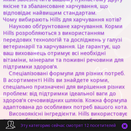
якісне та збалансоване харчування, що
відповідає найвищим стандартам.
Чому вибирають Hills для харчування котів?
Науково обґрунтоване харчування. Корми
Hills розробляються з використанням
передових технологій та досліджень у галузі
ветеринарії та харчування. Це гарантує, що
ваш вихованець отримує всі необхідні
вітаміни, мінерали та поживні речовини для
підтримки здоров'я.
Спеціалізовані формули для різних потреб.
В асортименті Hills ви знайдете корми,
спеціально призначені для вирішення різних
проблем: від підтримки ідеальної ваги до
здоров'я сечовивідних шляхів. Кожна формула
адаптована до особливих потреб вашого кота.
Високоякісні інгредієнти. Hills використовує
лише добірні інгредієнти, що забезпечує
Эту категорию сейчас смотрят 12 посетителей
чудовий смак та високу поживну цінність