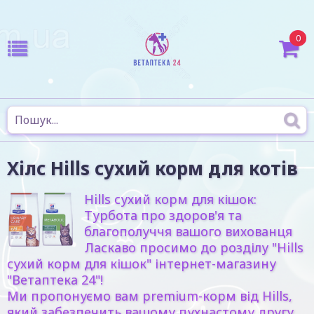
0
Хілс Hills сухий корм для котів
Hills сухий корм для кішок:
Турбота про здоров'я та
благополуччя вашого вихованця
Ласкаво просимо до розділу "Hills
сухий корм для кішок" інтернет-магазину
"Ветаптека 24"!
Ми пропонуємо вам premium-корм від Hills,
який забезпечить вашому пухнастому другу