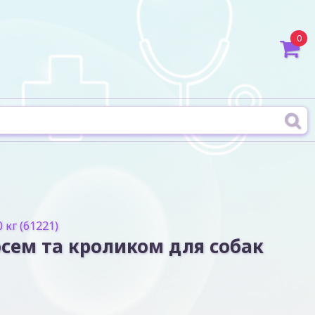
0
 кг (61221)
сосем та кроликом для собак