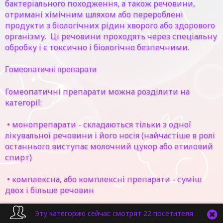
бактеріального походження, а також речовини,
отримані хімічним шляхом або перероблені
продукти з біологічних рідин хворого або здорового
організму. Ці речовини проходять через спеціальну
обробку і є токсично і біологічно безпечними.
Гомеопатичні препарати
Гомеопатичні препарати можна розділити на
категорії:
• монопрепарати - складаються тільки з одної
лікувальної речовини і його носія (найчастіше в ролі
останнього виступає молочний цукор або етиловий
спирт)
• комплексна, або комплексні препарати - суміш
двох і більше речовин
• гомотоксикологічні ПРЕПАРАТИ - в їх склад
Эту категорию сейчас смотрят 22 посетителя