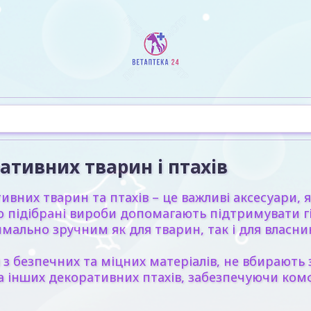
ативних тварин і птахів
тивних тварин та птахів
– це важливі аксесуари,
о підібрані вироби допомагають підтримувати гі
мально зручним як для тварин, так і для власник
 з безпечних та міцних матеріалів, не вбирають
к та інших декоративних птахів, забезпечуючи к