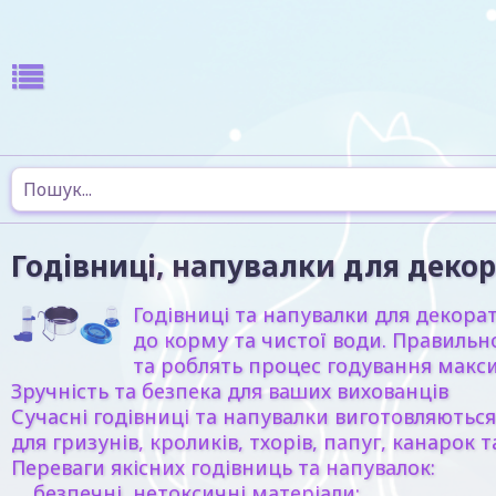
Годівниці, напувалки для декор
Годівниці та напувалки для декора
до корму та чистої води. Правильн
та роблять процес годування макси
Зручність та безпека для ваших вихованців
Сучасні годівниці та напувалки виготовляються
для гризунів, кроликів, тхорів, папуг, канаро
Переваги якісних годівниць та напувалок:
безпечні, нетоксичні матеріали;