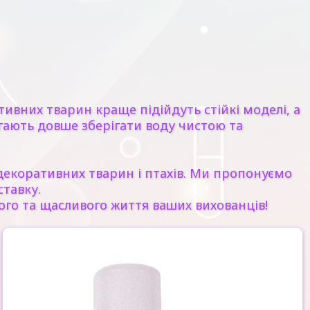
тивних тварин краще підійдуть стійкі моделі, а
агають довше зберігати воду чистою та
екоративних тварин і птахів. Ми пропонуємо
тавку.
вого та щасливого життя ваших вихованців!