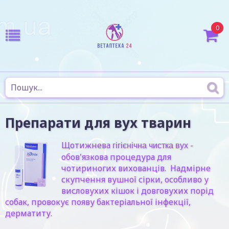
0
Препарати для вух тварин
Щотижнева
-
гігієнічна чистка вух
обов'язкова процедура для
чотириногих вихованців. Надмірне
скупчення вушної сірки, особливо у
висловухих кішок і довговухих порід
собак, провокує появу бактеріальної інфекції,
дерматиту.