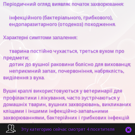
Періодичний огляд виявляє
:
початок захворювання
інфекційного (бактеріального, грибкового),
ендопаразитарного (отодекоз) походження.
Характерні симптоми запалення:
тварина постійно чухається, треться вухом про
предмети;
дотик до вушної раковини болісно для вихованця;
неприємний запах, почервоніння, набряклість,
виділення з вуха.
використовуються у ветеринарії для
Вушні краплі
профілактики і лікування, часто зустрічаються у
домашніх тварин, вушних захворювань, викликаних
кліщами і іншими інфекційно-запальними
захворюваннями, бактерійних і грибкових інфекцій
вух домашніх вихованців.
Эту категорию сейчас смотрят 4 посетителя