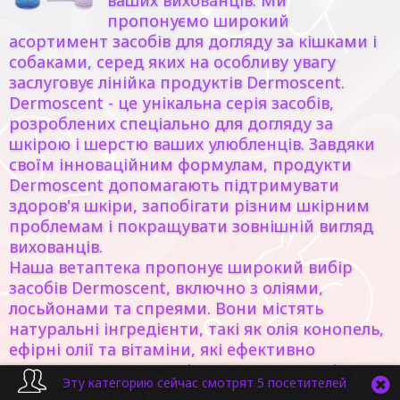
ваших вихованців. Ми
пропонуємо широкий
асортимент засобів для догляду за кішками і
собаками, серед яких на особливу увагу
заслуговує лінійка продуктів Dermoscent.
Dermoscent - це унікальна серія засобів,
розроблених спеціально для догляду за
шкірою і шерстю ваших улюбленців. Завдяки
своїм інноваційним формулам, продукти
Dermoscent допомагають підтримувати
здоров'я шкіри, запобігати різним шкірним
проблемам і покращувати зовнішній вигляд
вихованців.
Наша ветаптека пропонує широкий вибір
засобів Dermoscent, включно з оліями,
лосьйонами та спреями. Вони містять
натуральні інгредієнти, такі як олія конопель,
ефірні олії та вітаміни, які ефективно
зволожують, живлять і заспокоюють шкіру
Эту категорию сейчас смотрят 5 посетителей
тварин. Ці продукти також допомагають