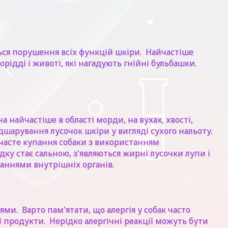
ься порушення всіх функцій шкіри. Найчастіше
орідді і животі, які нагадують гнійні бульбашки.
найчастіше в області морди, на вухах, хвості,
відшарування лусочок шкіри у вигляді сухого нальоту.
часте купання собаки з використанням
ку стає сальною, з'являються жирні лусочки лупи і
ваннями внутрішніх органів.
и. Варто пам'ятати, що алергія у собак часто
 продукти. Нерідко алергічні реакції можуть бути