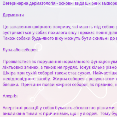
Ветеринарна дерматологія - основні види шкірних захвор
Дерматити
Це запалення шкірного покриву, які мають під собою
зустрічається у собак похилого віку і вражає певні ді
Також собаки будь-якого віку можуть бути схильні до 
Лупа або себорея
Проявляється як порушення нормального функціонуванн
ліктьових згинах, а також на грудях. Існує кілька різ
Шкіра при сухій себореї також стає сухою. Найчасті
невідповідного засобу. Жирна себорея є результатом 
бляшки. Причини появи жирної себореї, як правило, н
Алергія
Алергічні реакції у собак бувають абсолютно різними
викликана тими ж причинами, що і у людей. Тому будь