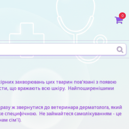
0
ірних захворювань цих тварин пов'язані з появою
орости, що вражають всю шкіру. Найпоширенішими
дразу ж звернутися до ветеринара дерматолога, який
же специфічною. Не займайтеся самолікуванням - це
м сім'ї).