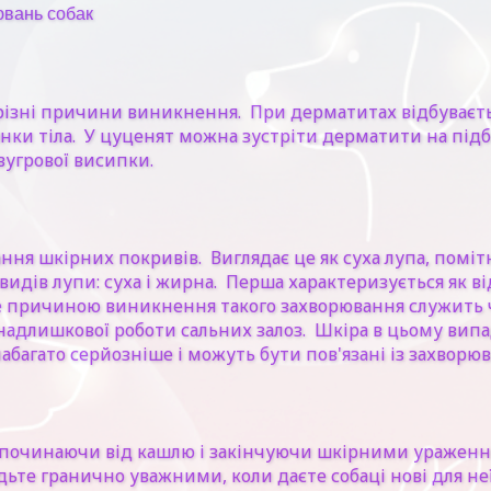
ювань собак
 різні причини виникнення. При дерматитах відбуваєт
лянки тіла. У цуценят можна зустріти дерматити на підб
вугрової висипки.
я шкірних покривів. Виглядає це як суха лупа, помітна 
новидів лупи: суха і жирна. Перша характеризується як 
ше причиною виникнення такого захворювання служить 
надлишкової роботи сальних залоз. Шкіра в цьому випад
абагато серйозніше і можуть бути пов'язані із захворю
: починаючи від кашлю і закінчуючи шкірними ураженням
те гранично уважними, коли даєте собаці нові для неї