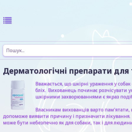
Дерматологічні препарати для
Вважається, що шкірні ураження у соба
бліх. Вихованець починає розчісувати 
шкірними захворюваннями є якраз подібно
Власникам вихованців варто пам'ятати,
допоможе виявити причину і призначити лікування. Б
може бути небезпечно як для собаки, так і для людин