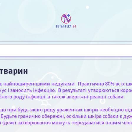
 тварин
к є найпоширенішими недугами. Практично 80% всіх шк
укус і заносить інфекцію. В результаті утворюються к
го роду інфекції, а також алергічні реакції собаки.
 що при будь-якого роду ураженнях шкіри необхідно ві
удьте гранично обережні, оскільки шкіра собаки є ду
и (деякі захворювання можуть передаватися іншим члена