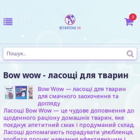
0
Bow wow - ласощі для тварин
Bow Wow — ласощі для тварин
для смачного заохочення та
догляду
Ласощі Bow Wow — це чудове доповнення до
щоденного раціону домашніх тварин, яке
поєднує апетитний смак і продуманий склад.
Ласощі допомагають порадувати улюбленця,
зробити процес навчання ефективнішим і