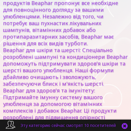
продуктів Beaphar пропонує все необхідне
для повноцінного догляду за вашими
улюбленцями. Незалежно від того, чи
потребує ваш пухнастик лікувальних
шампунів, вітамінних добавок або
протипаразитарних засобів, Beaphar має
рішення для всіх видів турботи.
Beaphar для шкіри та шерсті: Спеціально
розроблені шампуні та кондиціонери Beaphar
допоможуть підтримувати здоров'я шкіри та
шерсті вашого улюбленця. Наші формули
дбайливо очищають і зволожують,
забезпечуючи блиск і м'якість шерсті.
Beaphar для здоров'я та імунітету:
Підтримайте імунну систему вашого
улюбленця за допомогою вітамінних
комплексів і добавок Beaphar. Ці продукти
розроблені для підвищення опірності
організму улюбленця і підтримки його
Эту категорию сейчас смотрят 10 посетителей
загального здоров'я.