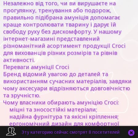
Незалежно від того, чи ви вирушаєте на
прогулянку, тренування або подорож,
правильно підібрана амуніція допомагає
краще контролювати тварину і дарує їй
свободу руху без дискомфорту. У нашому
інтернет-магазині представлений
різноманітний асортимент продукції Croci
для вихованців різних розмірів та рівнів
активності.
Переваги амуніції Croci
Бренд відомий увагою до деталей та
використанням сучасних матеріалів, завдяки
чому аксесуари відрізняються довговічністю
та зручністю.
Чому власники обирають амуніцію Croci:
міцні та зносостійкі матеріали;
надійна фурнітура та якісні кріплення;
ергономічний дизайн для комфортної
посадки;
Эту категорию сейчас смотрят 8 посетителей
безпека під час прогулянок та поїздок;