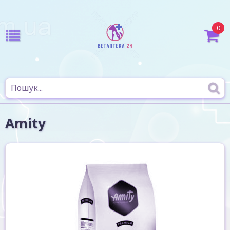
0
Amity