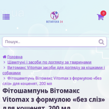
0
Головна
Шампуні і засоби по догляду за тваринами
Витомакс Vitomax засоби для догляду за кішками і
собаками
Фітошампунь Вітомакс Vitomax з формулою «без
сліз» для кошенят, 200 мл
Фітошампунь Вітомакс
Vitomax з формулою «без сліз»
для кошенят, 200 мл