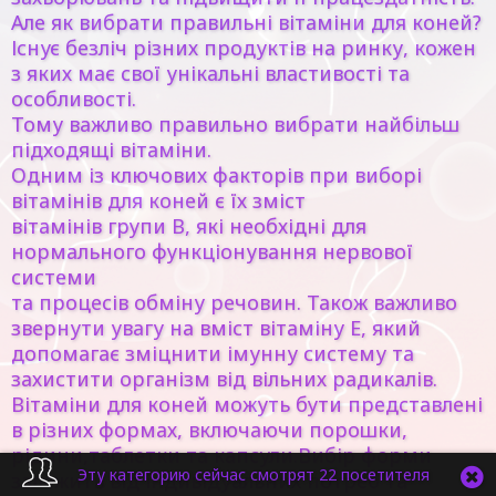
Але як вибрати правильні вітаміни для коней?
Існує безліч різних продуктів на ринку, кожен
з яких має свої унікальні властивості та
особливості.
Тому важливо правильно вибрати найбільш
підходящі вітаміни.
Одним із ключових факторів при виборі
вітамінів для коней є їх зміст
вітамінів групи B, які необхідні для
нормального функціонування нервової
системи
та процесів обміну речовин. Також важливо
звернути увагу на вміст вітаміну Е, який
допомагає зміцнити імунну систему та
захистити організм від вільних радикалів.
Вітаміни для коней можуть бути представлені
в різних формах, включаючи порошки,
рідини,таблетки та капсули.Вибір форми
Эту категорию сейчас смотрят 22 посетителя
залежить від індивідуальних потреб та