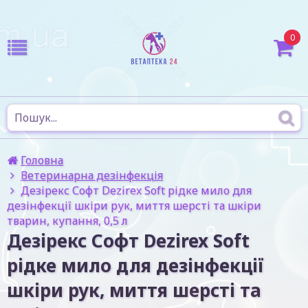
0
Головна
Ветеринарна дезінфекція
Дезірекс Софт Dezirex Soft рідке мило для
дезінфекції шкіри рук, миття шерсті та шкіри
тварин, купання, 0,5 л
Дезірекс Софт Dezirex Soft
рідке мило для дезінфекції
шкіри рук, миття шерсті та