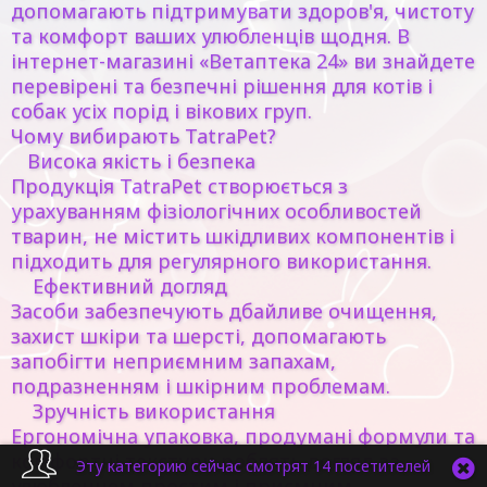
допомагають підтримувати здоров'я, чистоту
та комфорт ваших улюбленців щодня. В
інтернет-магазині «Ветаптека 24» ви знайдете
перевірені та безпечні рішення для котів і
собак усіх порід і вікових груп.
Чому вибирають TatraPet?
Висока якість і безпека
Продукція TatraPet створюється з
урахуванням фізіологічних особливостей
тварин, не містить шкідливих компонентів і
підходить для регулярного використання.
Ефективний догляд
Засоби забезпечують дбайливе очищення,
захист шкіри та шерсті, допомагають
запобігти неприємним запахам,
подразненням і шкірним проблемам.
Зручність використання
Ергономічна упаковка, продумані формули та
комфортні текстури роблять догляд за
Эту категорию сейчас смотрят 14 посетителей
улюбленцем простим і приємним.