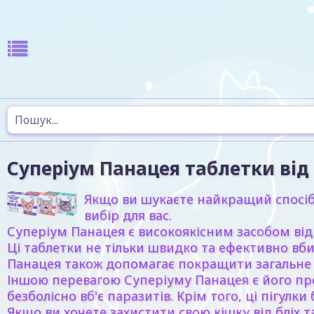
Суперіум Панацея таблетки від г
Якщо ви шукаєте найкращий спосіб з
вибір для вас.
Суперіум Панацея є високоякісним засобом від
Ці таблетки не тільки швидко та ефективно вби
Панацея також допомагає покращити загальне з
Іншою перевагою Суперіуму Панацея є його прос
безболісно вб'є паразитів. Крім того, ці пігулки
Якщо ви хочете захистити свою кішку від бліх т