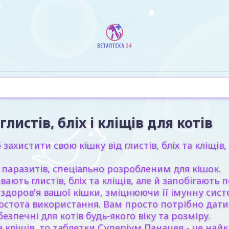
листів, бліх і кліщів для котів
ахистити свою кішку від глистів, бліх та кліщів
 паразитів, спеціально розробленим для кішок.
вають глистів, бліх та кліщів, але й запобігают
доров'я вашої кішки, зміцнюючи її імунну сист
тота використання. Вам просто потрібно дати св
 безпечні для котів будь-якого віку та розміру.
а кліщів, то таблетки Суперіум Панацея - це най