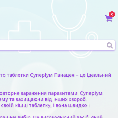
0
, то таблетки Суперіум Панацея – це ідеальний
ь повторне зараження паразитами. Суперіум
ему та захищаючи від інших хвороб.
оїй кішці таблетку, і вона швидко і
кращий вибір. Це високоякісний засіб, який