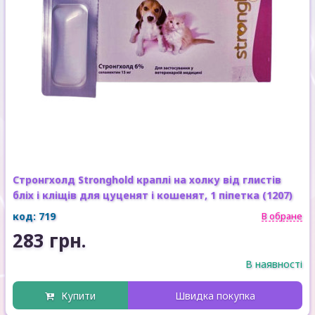
Стронгхолд Stronghold краплі на холку від глистів
бліх і кліщів для цуценят і кошенят, 1 піпетка (1207)
код: 719
В обране
283 грн.
В наявності
Купити
Швидка покупка