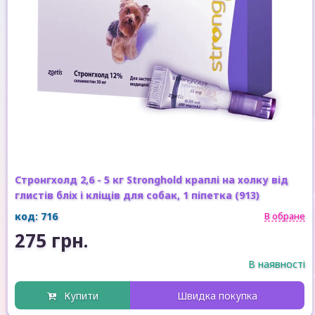
Стронгхолд 2,6 - 5 кг Stronghold краплі на холку від
глистів бліх і кліщів для собак, 1 піпетка (913)
код: 716
В обране
275 грн.
В наявності
Купити
Швидка покупка