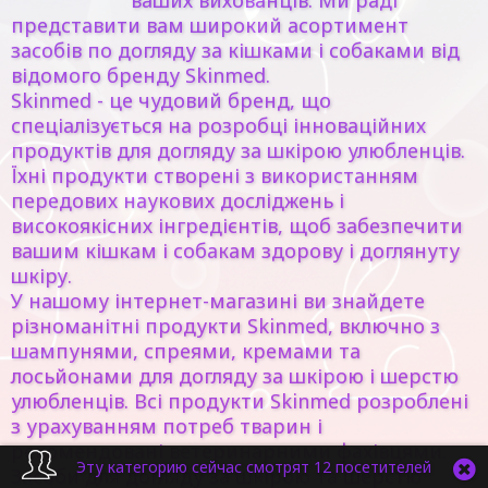
ваших вихованців. Ми раді
представити вам широкий асортимент
засобів по догляду за кішками і собаками від
відомого бренду Skinmed.
Skinmed - це чудовий бренд, що
спеціалізується на розробці інноваційних
продуктів для догляду за шкірою улюбленців.
Їхні продукти створені з використанням
передових наукових досліджень і
високоякісних інгредієнтів, щоб забезпечити
вашим кішкам і собакам здорову і доглянуту
шкіру.
У нашому інтернет-магазині ви знайдете
різноманітні продукти Skinmed, включно з
шампунями, спреями, кремами та
лосьйонами для догляду за шкірою і шерстю
улюбленців. Всі продукти Skinmed розроблені
з урахуванням потреб тварин і
рекомендовані ветеринарними фахівцями.
Эту категорию сейчас смотрят 12 посетителей
Засоби для догляду за шкірою та шерстю