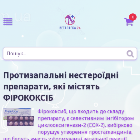
0
Протизапальні нестероїдні
препарати, які містять
ФІРОКОКСІБ
Фірококсиб, що входить до складу
препарату, є селективним інгібітором
циклооксигенази-2 (COX-2), вибірково
порушує утворення простагландинів,
що беруть участь у формуванні запальної реакції,