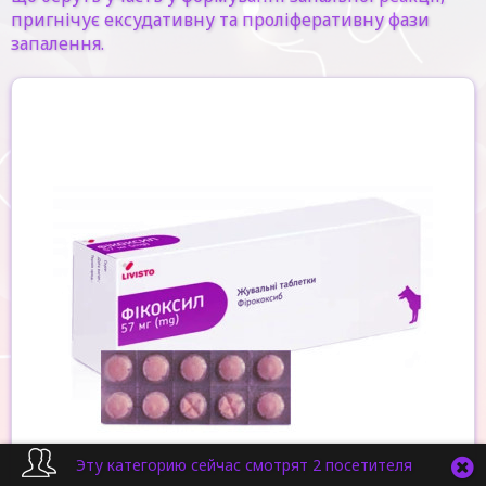
пригнічує ексудативну та проліферативну фази
запалення.
Эту категорию сейчас смотрят 2 посетителя