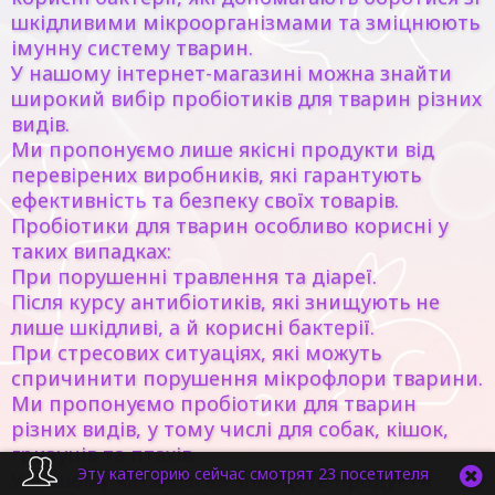
шкідливими мікроорганізмами та зміцнюють
імунну систему тварин.
У нашому інтернет-магазині можна знайти
широкий вибір пробіотиків для тварин різних
видів.
Ми пропонуємо лише якісні продукти від
перевірених виробників, які гарантують
ефективність та безпеку своїх товарів.
Пробіотики для тварин особливо корисні у
таких випадках:
При порушенні травлення та діареї.
Після курсу антибіотиків, які знищують не
лише шкідливі, а й корисні бактерії.
При стресових ситуаціях, які можуть
спричинити порушення мікрофлори тварини.
Ми пропонуємо пробіотики для тварин
різних видів, у тому числі для собак, кішок,
гризунів та птахів.
Эту категорию сейчас смотрят 23 посетителя
У нашому каталозі ви знайдете продукти