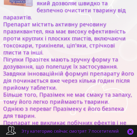
який дозволяє швидко та
безпечно очистити тварину від
паразитів.
Препарат містить активну речовину
празиквантел, яка має високу ефективність
проти круглих і плоских глистів, включаючи
токсокари, трихінели, ціп'яки, стрічкові
глисти та інші.
Пігулки Празітек мають зручну форму та
дозування, що полегшує їх застосування.
Завдяки інноваційній формулі препарату його
дія починається вже через кілька годин після
прийому таблетки.
Більше того, Празімек не має смаку та запаху,
тому його легко приймають тварини.
Однією з переваг Празімеку є його безпека
для тварин.
Препарат не викликає побічних ефектів і не
впливає на здоров'я вихованця.
Эту категорию сейчас смотрят 7 посетителей
У нашому інтернет-магазині ви можете