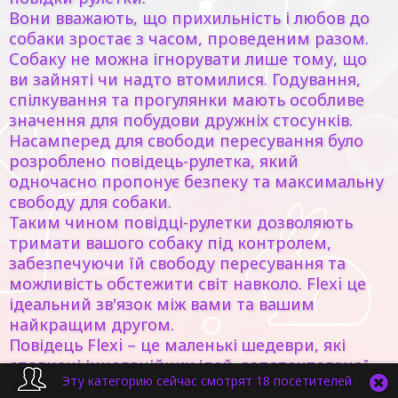
Вони вважають, що прихильність і любов до
собаки зростає з часом, проведеним разом.
Собаку не можна ігнорувати лише тому, що
ви зайняті чи надто втомилися. Годування,
спілкування та прогулянки мають особливе
значення для побудови дружніх стосунків.
Насамперед для свободи пересування було
розроблено повідець-рулетка, який
одночасно пропонує безпеку та максимальну
свободу для собаки.
Таким чином повідці-рулетки дозволяють
тримати вашого собаку під контролем,
забезпечуючи їй свободу пересування та
можливість обстежити світ навколо. Flexi це
ідеальний зв'язок між вами та вашим
найкращим другом.
Повідець Flexi
– це маленькі шедеври, які
сповнені інноваційних ідей, запатентованої
Эту категорию сейчас смотрят 18 посетителей
технології та ексклюзивної ручної роботи.