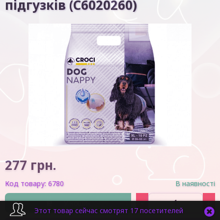
підгузків (C6020260)
277
грн.
Код товару:
6780
В наявності
-
+
У кошик
Этот товар сейчас смотрят 17 посетителей