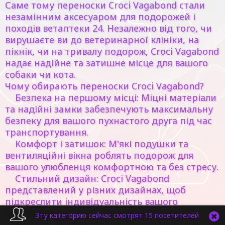
Саме тому переноски Croci Vagabond стали
незамінним аксесуаром для подорожей і
походів ветаптеки 24. Незалежно від того, чи
вирушаєте ви до ветеринарної клініки, на
пікнік, чи на тривалу подорож, Croci Vagabond
надає надійне та затишне місце для вашого
собаки чи кота.
Чому обирають переноски Croci Vagabond?
Безпека на першому місці: Міцні матеріали
та надійні замки забезпечують максимальну
безпеку для вашого пухнастого друга під час
транспортування.
Комфорт і затишок: М'які подушки та
вентиляційні вікна роблять подорож для
вашого улюбленця комфортною та без стресу.
Стильний дизайн: Croci Vagabond
представлений у різних дизайнах, щоб
підкреслити індивідуальність вашого
улюбленця.
Эту категорию сейчас смотрят 15 посетителей
Легкість використання: Ергономічні ручки і