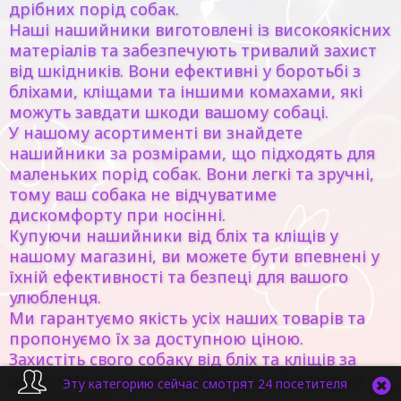
дрібних порід собак.
Наші нашийники виготовлені із високоякісних
матеріалів та забезпечують тривалий захист
від шкідників. Вони ефективні у боротьбі з
бліхами, кліщами та іншими комахами, які
можуть завдати шкоди вашому собаці.
У нашому асортименті ви знайдете
нашийники за розмірами, що підходять для
маленьких порід собак. Вони легкі та зручні,
тому ваш собака не відчуватиме
дискомфорту при носінні.
Купуючи нашийники від бліх та кліщів у
нашому магазині, ви можете бути впевнені у
їхній ефективності та безпеці для вашого
улюбленця.
Ми гарантуємо якість усіх наших товарів та
пропонуємо їх за доступною ціною.
Захистіть свого собаку від бліх та кліщів за
допомогою наших надійних та ефективних
Эту категорию сейчас смотрят 24 посетителя
нашийників.