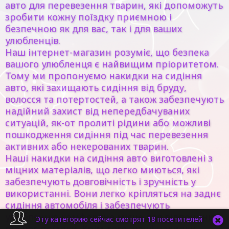
авто для перевезення тварин, які допоможуть
зробити кожну поїздку приємною і
безпечною як для вас, так і для ваших
улюбленців.
Наш інтернет-магазин розуміє, що безпека
вашого улюбленця є найвищим пріоритетом.
Тому ми пропонуємо накидки на сидіння
авто, які захищають сидіння від бруду,
волосся та потертостей, а також забезпечують
надійний захист від непередбачуваних
ситуацій, як-от пролиті рідини або можливі
пошкодження сидіння під час перевезення
активних або некерованих тварин.
Наші накидки на сидіння авто виготовлені з
міцних матеріалів, що легко миються, які
забезпечують довговічність і зручність у
використанні. Вони легко кріпляться на заднє
сидіння автомобіля і забезпечують
улюбленцю комфортне місце для відпочинку
Эту категорию сейчас смотрят 18 посетителей
під час поїздки. Крім того, наші накидки